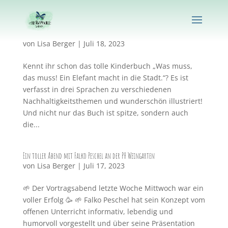
Wir sagen Danke! Kinderbuch unterstützt Naturschule
von
Lisa Berger
|
Juli 18, 2023
Kennt ihr schon das tolle Kinderbuch „Was muss,
das muss! Ein Elefant macht in die Stadt.“? Es ist
verfasst in drei Sprachen zu verschiedenen
Nachhaltigkeitsthemen und wunderschön illustriert!
Und nicht nur das Buch ist spitze, sondern auch
die...
Ein toller Abend mit Falko Peschel an der PH Weingarten
von
Lisa Berger
|
Juli 17, 2023
🌱 Der Vortragsabend letzte Woche Mittwoch war ein
voller Erfolg 🥳 🌱 Falko Peschel hat sein Konzept vom
offenen Unterricht informativ, lebendig und
humorvoll vorgestellt und über seine Präsentation